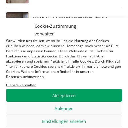
Die 68. EPSA General Assembly in Plovdiv
(Bulgarien)
Cookie-Zustimmung
25. NOVEMBER 2024
/
0 COMMENTS
verwalten
Wir würden uns freuen, wenn Ihr uns die Nutzung der Cookies
erlauben würden, damit wir unsere Homepage noch besser an Eure
Der Vorstand stellt sich vor: Tom – Beauftragter
Bedürfnisse anpassen können. Diese Webseite nutzt Cookies für
für Informationstechnik
Funktions- und Statistikzwecke. Durch das Klicken auf "Alle
akzeptieren und speichern" aktiviert Ihr alle Cookies. Durch Klick auf
10. NOVEMBER 2024
/
0 COMMENTS
"nur funktionale Cookies speichern" aktiviert Ihr nur die notwendigen
Cookies. Weitere Informationen findet Ihr in unseren
Datenschutzhinweisen.
Der Vorstand stellt sich vor: Helena –
Dienste verwalten
Beauftragte für Medienarbeit
10. NOVEMBER 2024
/
0 COMMENTS
Akzeptieren
Ablehnen
Der Vorstand stellt sich vor: Nadine – EPSA
Liaison Secretary
Einstellungen ansehen
10. NOVEMBER 2024
/
0 COMMENTS