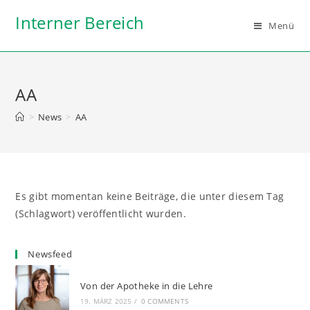
Zum
Interner Bereich
Inhalt
Menü
springen
AA
>
News
>
AA
Es gibt momentan keine Beiträge, die unter diesem Tag
(Schlagwort) veröffentlicht wurden.
Newsfeed
Von der Apotheke in die Lehre
19. MÄRZ 2025
/
0 COMMENTS