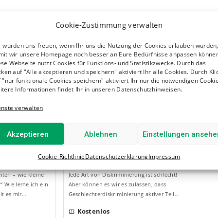
Cookie-Zustimmung verwalten
Veranstaltungen Finden
r würden uns freuen, wenn Ihr uns die Nutzung der Cookies erlauben würden
mit wir unsere Homepage noch besser an Eure Bedürfnisse anpassen können
se Webseite nutzt Cookies für Funktions- und Statistikzwecke. Durch das
cken auf "Alle akzeptieren und speichern" aktiviert Ihr alle Cookies. Durch Kli
 "nur funktionale Cookies speichern" aktiviert Ihr nur die notwendigen Cookie
itere Informationen findet Ihr in unseren Datenschutzhinweisen.
enste verwalten
favorite_border
favorite_border
Akzeptieren
Ablehnen
Einstellungen ansehe
Du und deine Gewohnheiten – wie kleine Routinen alles verändern
Geschlechterdiskriminierung ist schlechte Diskriminierung! Aber können wir was ändern?
Cookie-Richtlinie
Datenschutzerklärung
Impressum
Sa., 20 Juni 14:00
ten – wie kleine
Jede Art von Diskriminierung ist schlecht!
“ Wie lerne ich ein
Aber können es wir es zulassen, dass
lt es mir…
Geschlechterdiskriminierung aktiver Teil
unseres Berufes ist? Zum…
Kostenlos
confirmation_number