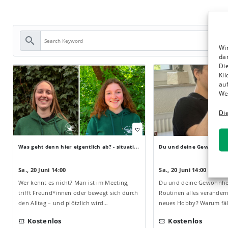
search
Wi
da
Die
Kli
auf
We
Di
favorite_border
Was geht denn hier eigentlich ab? - situational awareness im Alltag
Sa., 20 Juni 14:00
Sa., 20 Juni 14:00
Wer kennt es nicht? Man ist im Meeting,
Du und deine Gewohnhei
trifft Freund*innen oder bewegt sich durch
Routinen alles verändern
den Alltag – und plötzlich wird…
neues Hobby? Warum fäl
Kostenlos
Kostenlos
confirmation_number
confirmation_number