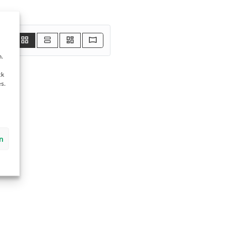
,
.
ck
s.
n