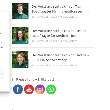
Der Vorstand stellt sich vor: Tom –
Beauftragter für Informationstechnik
10. NOVEMBER 2024
/
0 COMMENTS
,
Der Vorstand stellt sich vor: Helena –
.
Beauftragte für Medienarbeit
10. NOVEMBER 2024
/
0 COMMENTS
ck
s.
Der Vorstand stellt sich vor: Nadine –
EPSA Liaison Secretary
10. NOVEMBER 2024
/
0 COMMENTS
n
Please follow & like us :)