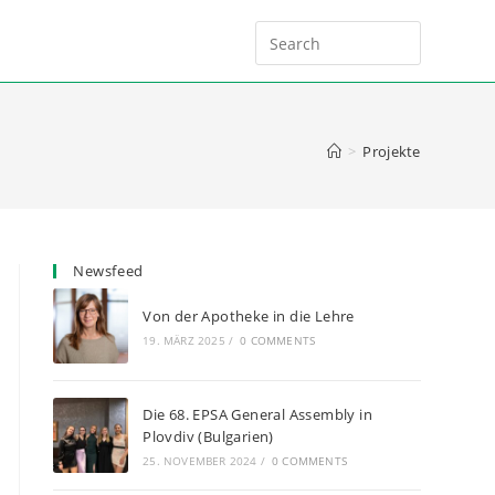
>
Projekte
Newsfeed
Von der Apotheke in die Lehre
19. MÄRZ 2025
/
0 COMMENTS
Die 68. EPSA General Assembly in
Plovdiv (Bulgarien)
25. NOVEMBER 2024
/
0 COMMENTS