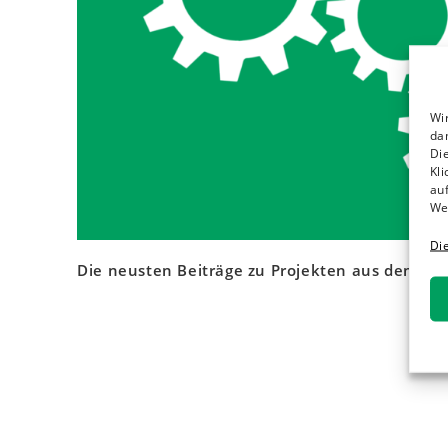
Wi
da
Die
Kli
auf
We
Di
Die neusten Beiträge zu Projekten aus den Fa