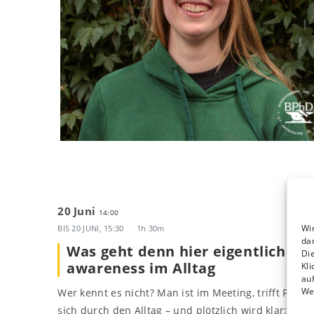
20 Juni
14:00
Wi
BIS
20 JUNI, 15:30
1h 30m
da
Was geht denn hier eigentlich ab? 
Die
awareness im Alltag
Kli
auf
We
Wer kennt es nicht? Man ist im Meeting, trifft Fre
sich durch den Alltag – und plötzlich wird klar: Irg