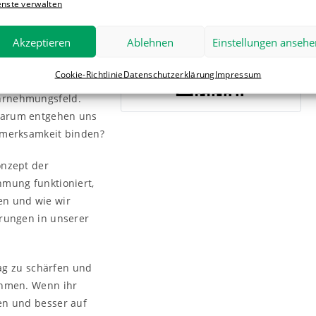
enste verwalten
QR-Code scannen
 wirkt angespannt
lbst nicht
Akzeptieren
Ablehnen
Einstellungen ansehe
Cookie-Richtlinie
Datenschutzerklärung
Impressum
, was in unserer
hrnehmungsfeld.
Warum entgehen uns
fmerksamkeit binden?
onzept der
hmung funktioniert,
en und wie wir
erungen in unserer
tag zu schärfen und
ehmen. Wenn ihr
en und besser auf