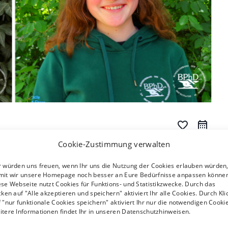
favorite_border
Cookie-Zustimmung verwalten
20 Juni
r würden uns freuen, wenn Ihr uns die Nutzung der Cookies erlauben würden
mit wir unsere Homepage noch besser an Eure Bedürfnisse anpassen können
- situational
se Webseite nutzt Cookies für Funktions- und Statistikzwecke. Durch das
0,00 €
cken auf "Alle akzeptieren und speichern" aktiviert Ihr alle Cookies. Durch Kli
Diese Veranstaltung ist beendet
 "nur funktionale Cookies speichern" aktiviert Ihr nur die notwendigen Cookie
itere Informationen findet Ihr in unseren Datenschutzhinweisen.
und*innen oder bewegt
endetwas habe ich