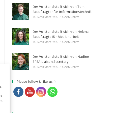
Der Vorstand stellt sich vor: Tom –
Beauftragter für Informationstechnik
10. NOVEMBER 2024
/
0 COMMENTS
Der Vorstand stellt sich vor: Helena –
Beauftragte für Medienarbeit
10. NOVEMBER 2024
/
0 COMMENTS
Der Vorstand stellt sich vor: Nadine –
EPSA Liaison Secretary
10. NOVEMBER 2024
/
0 COMMENTS
Please follow & like us :)
,
.
ck
s.