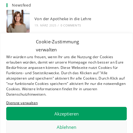
Newsfeed
Von der Apotheke in die Lehre
19. MÄRZ 2025
/
0 COMMENTS
Cookie-Zustimmung
Die 68. EPSA General Assembly in Plovdiv
verwalten
(Bulgarien)
Wir würden uns freuen, wenn Ihr uns die Nutzung der Cookies
25. NOVEMBER 2024
/
0 COMMENTS
erlauben würden, damit wir unsere Homepage noch besser an Eure
Bedürfnisse anpassen können. Diese Webseite nutzt Cookies für
Funktions- und Statistikzwecke. Durch das Klicken auf "Alle
akzeptieren und speichern" aktiviert Ihr alle Cookies. Durch Klick auf
Der Vorstand stellt sich vor: Tom – Beauftragter
"nur funktionale Cookies speichern" aktiviert Ihr nur die notwendigen
für Informationstechnik
Cookies. Weitere Informationen findet Ihr in unseren
10. NOVEMBER 2024
/
0 COMMENTS
Datenschutzhinweisen.
Dienste verwalten
Der Vorstand stellt sich vor: Helena –
Akzeptieren
Beauftragte für Medienarbeit
10. NOVEMBER 2024
/
0 COMMENTS
Ablehnen