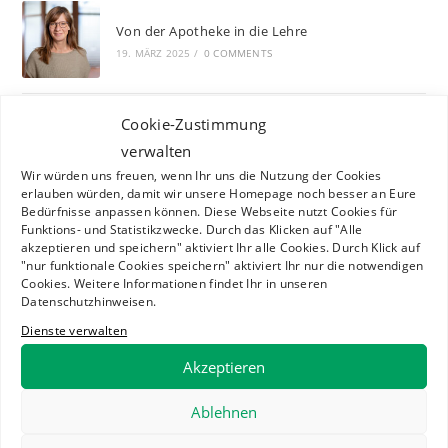
Von der Apotheke in die Lehre
19. MÄRZ 2025
/
0 COMMENTS
Cookie-Zustimmung
Die 68. EPSA General Assembly in Plovdiv
(Bulgarien)
verwalten
25. NOVEMBER 2024
/
0 COMMENTS
Wir würden uns freuen, wenn Ihr uns die Nutzung der Cookies
erlauben würden, damit wir unsere Homepage noch besser an Eure
Bedürfnisse anpassen können. Diese Webseite nutzt Cookies für
Funktions- und Statistikzwecke. Durch das Klicken auf "Alle
Der Vorstand stellt sich vor: Tom – Beauftragter
akzeptieren und speichern" aktiviert Ihr alle Cookies. Durch Klick auf
für Informationstechnik
"nur funktionale Cookies speichern" aktiviert Ihr nur die notwendigen
10. NOVEMBER 2024
/
0 COMMENTS
Cookies. Weitere Informationen findet Ihr in unseren
Datenschutzhinweisen.
Dienste verwalten
Der Vorstand stellt sich vor: Helena –
Akzeptieren
Beauftragte für Medienarbeit
10. NOVEMBER 2024
/
0 COMMENTS
Ablehnen