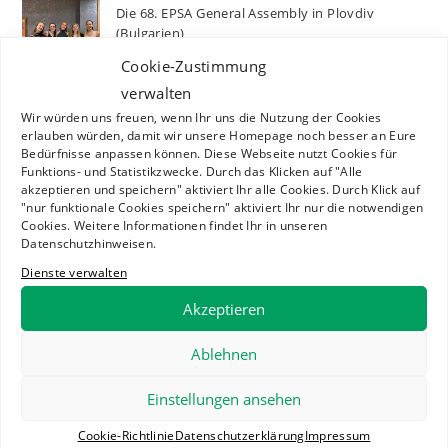
Die 68. EPSA General Assembly in Plovdiv
(Bulgarien)
25. NOVEMBER 2024
/
0 COMMENTS
Cookie-Zustimmung
verwalten
Wir würden uns freuen, wenn Ihr uns die Nutzung der Cookies
Der Vorstand stellt sich vor: Tom – Beauftragter
erlauben würden, damit wir unsere Homepage noch besser an Eure
für Informationstechnik
Bedürfnisse anpassen können. Diese Webseite nutzt Cookies für
10. NOVEMBER 2024
/
0 COMMENTS
Funktions- und Statistikzwecke. Durch das Klicken auf "Alle
akzeptieren und speichern" aktiviert Ihr alle Cookies. Durch Klick auf
"nur funktionale Cookies speichern" aktiviert Ihr nur die notwendigen
Cookies. Weitere Informationen findet Ihr in unseren
Der Vorstand stellt sich vor: Helena –
Datenschutzhinweisen.
Beauftragte für Medienarbeit
Dienste verwalten
10. NOVEMBER 2024
/
0 COMMENTS
Akzeptieren
Der Vorstand stellt sich vor: Nadine – EPSA
Ablehnen
Liaison Secretary
10. NOVEMBER 2024
/
0 COMMENTS
Einstellungen ansehen
Cookie-Richtlinie
Datenschutzerklärung
Impressum
Please follow & like us :)