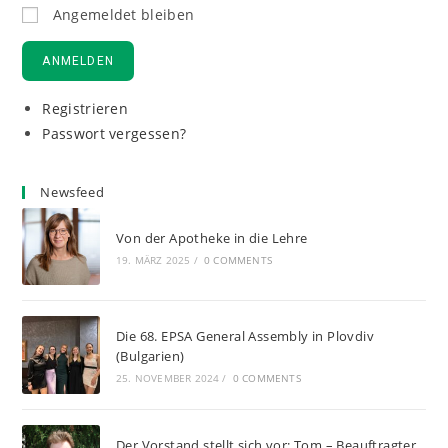
Angemeldet bleiben
ANMELDEN
Registrieren
Passwort vergessen?
Newsfeed
Von der Apotheke in die Lehre
19. MÄRZ 2025
/
0 COMMENTS
Die 68. EPSA General Assembly in Plovdiv
(Bulgarien)
25. NOVEMBER 2024
/
0 COMMENTS
Der Vorstand stellt sich vor: Tom – Beauftragter